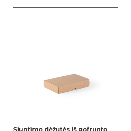
Siuntimo dėžutės iš gofruoto