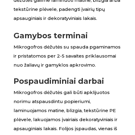
dėžutes galime laminuoti matine, blizgia arba
tekstūrine plėvele, padengti įvairių tipų
apsauginiais ir dekoratyviniais lakais.
Gamybos terminai
Mikrogofros dėžutės su spauda pgaminamos
ir pristatomos per 2-5 savaites priklausomai
nuo žaliavų ir gamyklos apkrovimo.
Pospaudiminiai darbai
Mikrogofros dėžutės gali būti apklijuotos
norimu atspausdintu popieriumi,
laminuojamos matine, blizgia, tekstūrine PE
plėvele, lakuojamos įvairiais dekoratyviniais ir
apsauginiais lakais. Folijos įspaudas, vienas iš