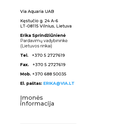
Via Aquaria UAB
Kęstučio g. 24 A-6
LT-08115 Vilnius,
Lietuva
Erika Sprindžiūnienė
Pardavimų vadybininkė
(Lietuvos rinkai)
Tel.
+370 5 2727619
Fax.
+370 5 2727619
Mob.
+370 688 50035
El. paštas:
ERIKA@VIA.LT
Įmonės
informacija