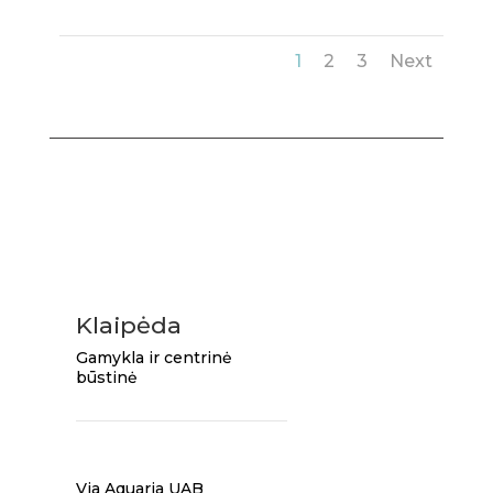
1
2
3
Next
Klaipėda
Gamykla ir centrinė
būstinė
Via Aquaria UAB