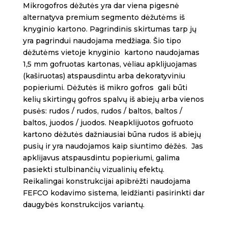
Mikrogofros dėžutės yra dar viena pigesnė
alternatyva premium segmento dėžutėms iš
knyginio kartono. Pagrindinis skirtumas tarp jų
yra pagrindui naudojama medžiaga. Šio tipo
dėžutėms vietoje knyginio kartono naudojamas
1,5 mm gofruotas kartonas, vėliau apklijuojamas
(kaširuotas) atspausdintu arba dekoratyviniu
popieriumi. Dėžutės iš mikro gofros gali būti
kelių skirtingų gofros spalvų iš abiejų arba vienos
pusės: rudos / rudos, rudos / baltos, baltos /
baltos, juodos / juodos. Neapklijuotos gofruoto
kartono dėžutės dažniausiai būna rudos iš abiejų
pusių ir yra naudojamos kaip siuntimo dėžės. Jas
apklijavus atspausdintu popieriumi, galima
pasiekti stulbinančių vizualinių efektų.
Reikalingai konstrukcijai apibrėžti naudojama
FEFCO kodavimo sistema, leidžianti pasirinkti dar
daugybės konstrukcijos variantų.