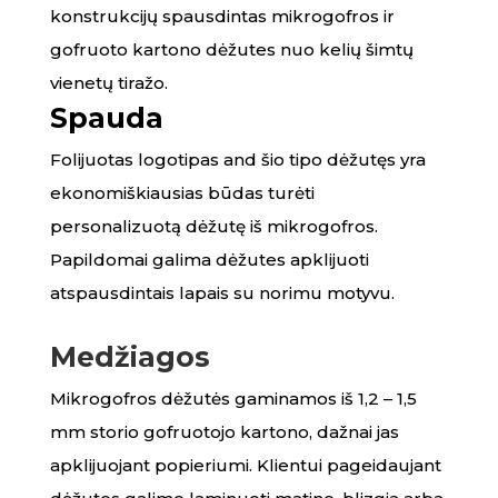
konstrukcijų spausdintas mikrogofros ir
gofruoto kartono dėžutes nuo kelių šimtų
vienetų tiražo.
Spauda
Folijuotas logotipas and šio tipo dėžutęs yra
ekonomiškiausias būdas turėti
personalizuotą dėžutę iš mikrogofros.
Papildomai galima dėžutes apklijuoti
atspausdintais lapais su norimu motyvu.
Medžiagos
Mikrogofros dėžutės gaminamos iš 1,2 – 1,5
mm storio gofruotojo kartono, dažnai jas
apklijuojant popieriumi. Klientui pageidaujant