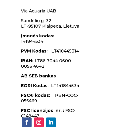
Via Aquaria UAB
Sandėlių g. 32
LT-95107 Klaipeda,
Lietuva
Įmonės kodas
:
141844534
PVM Kodas:
LT418445314
IBAN:
LT86 7044 0600
0056 4642
AB SEB bankas
EORI Kodas:
LT141844534
FSC® kodas:
PBN-COC-
055469
FSC licenzijos nr. :
FSC-
C148447