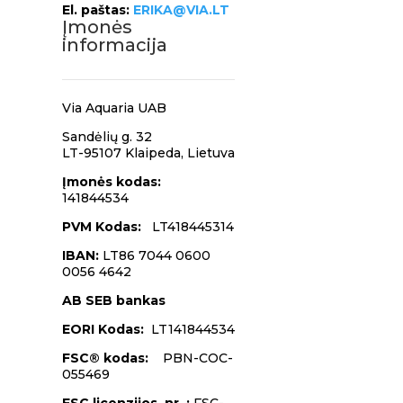
El. paštas:
ERIKA@VIA.LT
Įmonės
informacija
Via Aquaria UAB
Sandėlių g. 32
LT-95107 Klaipeda,
Lietuva
Įmonės kodas
:
141844534
PVM Kodas:
LT418445314
IBAN:
LT86 7044 0600
0056 4642
AB SEB bankas
EORI Kodas:
LT141844534
FSC® kodas:
PBN-COC-
055469