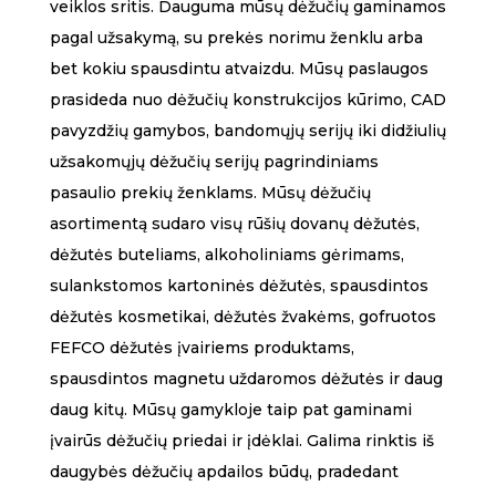
veiklos sritis. Dauguma mūsų dėžučių gaminamos
pagal užsakymą, su prekės norimu ženklu arba
bet kokiu spausdintu atvaizdu. Mūsų paslaugos
prasideda nuo dėžučių konstrukcijos kūrimo, CAD
pavyzdžių gamybos, bandomųjų serijų iki didžiulių
užsakomųjų dėžučių serijų pagrindiniams
pasaulio prekių ženklams. Mūsų dėžučių
asortimentą sudaro visų rūšių dovanų dėžutės,
dėžutės buteliams, alkoholiniams gėrimams,
sulankstomos kartoninės dėžutės, spausdintos
dėžutės kosmetikai, dėžutės žvakėms, gofruotos
FEFCO dėžutės įvairiems produktams,
spausdintos magnetu uždaromos dėžutės ir daug
daug kitų. Mūsų gamykloje taip pat gaminami
įvairūs dėžučių priedai ir įdėklai. Galima rinktis iš
daugybės dėžučių apdailos būdų, pradedant