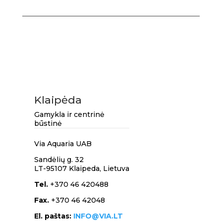
Klaipėda
Gamykla ir centrinė
būstinė
Via Aquaria UAB
Sandėlių g. 32
LT-95107 Klaipeda,
Lietuva
Tel.
+370 46 420488
Fax.
+370 46 42048
El. paštas:
INFO@VIA.LT