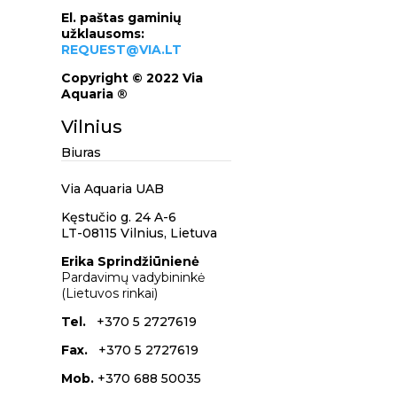
El. paštas gaminių
užklausoms:
REQUEST@VIA.LT
Copyright © 2022 Via
Aquaria ®
Vilnius
Biuras
Via Aquaria UAB
Kęstučio g. 24 A-6
LT-08115 Vilnius,
Lietuva
Erika Sprindžiūnienė
Pardavimų vadybininkė
(Lietuvos rinkai)
Tel.
+370 5 2727619
Fax.
+370 5 2727619
Mob.
+370 688 50035